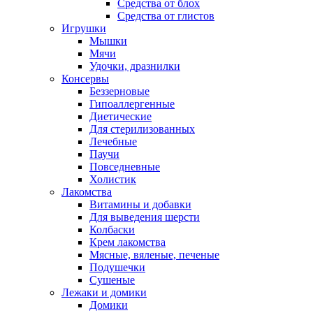
Средства от блох
Средства от глистов
Игрушки
Мышки
Мячи
Удочки, дразнилки
Консервы
Беззерновые
Гипоаллергенные
Диетические
Для стерилизованных
Лечебные
Паучи
Повседневные
Холистик
Лакомства
Витамины и добавки
Для выведения шерсти
Колбаски
Крем лакомства
Мясные, вяленые, печеные
Подушечки
Сушеные
Лежаки и домики
Домики