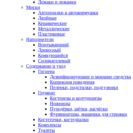
Лежаки и лежанки
Миски
Автопоилки и автокормушки
Двойные
Керамические
Металлические
Пластиковые
Наполнители
Впитывающий
Древесный
Комкующийся
Силикагелевый
Содержание и уход
Гигиена
Дезинфицирующие и моющие средства
Коррекция поведения
Пеленки, подстилки, подгузники
Груминг
Когтерезы и колтунорезы
Ножницы
Пуходёрки, щётки, расчёски
Фурминаторы, машинки для стрижки
Когтеточки, когтедралки
Комплексы
Туалеты