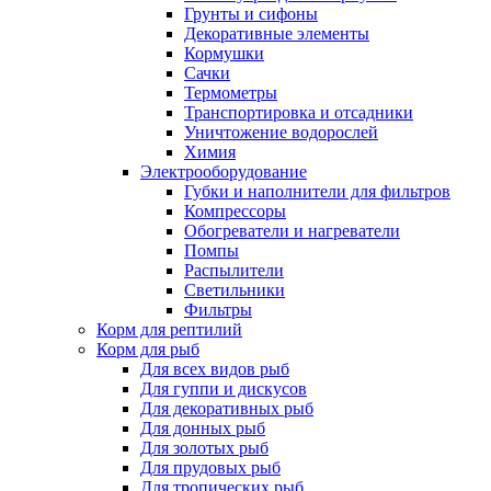
Грунты и сифоны
Декоративные элементы
Кормушки
Сачки
Термометры
Транспортировка и отсадники
Уничтожение водорослей
Химия
Электрооборудование
Губки и наполнители для фильтров
Компрессоры
Обогреватели и нагреватели
Помпы
Распылители
Светильники
Фильтры
Корм для рептилий
Корм для рыб
Для всех видов рыб
Для гуппи и дискусов
Для декоративных рыб
Для донных рыб
Для золотых рыб
Для прудовых рыб
Для тропических рыб