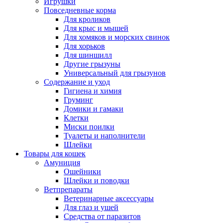
Игрушки
Повседневные корма
Для кроликов
Для крыс и мышей
Для хомяков и морских свинок
Для хорьков
Для шиншилл
Другие грызуны
Универсальный для грызунов
Содержание и уход
Гигиена и химия
Груминг
Домики и гамаки
Клетки
Миски поилки
Туалеты и наполнители
Шлейки
Товары для кошек
Амуниция
Ошейники
Шлейки и поводки
Ветпрепараты
Ветеринарные аксессуары
Для глаз и ушей
Средства от паразитов