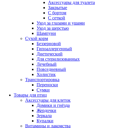
Аксессуары для туалета
Закрытые
С бортом
С сеткой
Уход за глазами и ушами
Уход за шерстью
Шампуни
Сухой корм
Беззерновой
Гипоаллергенный
Диетический
Для стерилизованных
Лечебный
Повседневный
Холистик
Транспортировка
Переноски
Сумки
Товары для птиц
Аксессуары для клеток
Домики и гнёзда
Жердочки
Зеркала
Купалки
Витамины и лакомства