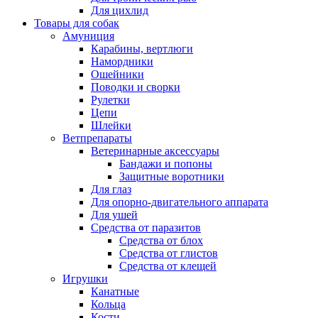
Для цихлид
Товары для собак
Амуниция
Карабины, вертлюги
Намордники
Ошейники
Поводки и сворки
Рулетки
Цепи
Шлейки
Ветпрепараты
Ветеринарные аксессуары
Бандажи и попоны
Защитные воротники
Для глаз
Для опорно-двигательного аппарата
Для ушей
Средства от паразитов
Средства от блох
Средства от глистов
Средства от клещей
Игрушки
Канатные
Кольца
Кости