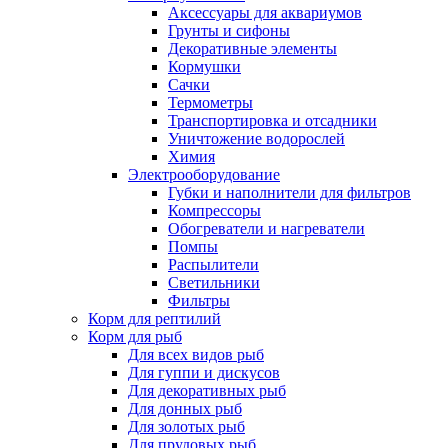
Аксессуары для аквариумов
Грунты и сифоны
Декоративные элементы
Кормушки
Сачки
Термометры
Транспортировка и отсадники
Уничтожение водорослей
Химия
Электрооборудование
Губки и наполнители для фильтров
Компрессоры
Обогреватели и нагреватели
Помпы
Распылители
Светильники
Фильтры
Корм для рептилий
Корм для рыб
Для всех видов рыб
Для гуппи и дискусов
Для декоративных рыб
Для донных рыб
Для золотых рыб
Для прудовых рыб