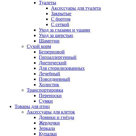
Туалеты
Аксессуары для туалета
Закрытые
С бортом
С сеткой
Уход за глазами и ушами
Уход за шерстью
Шампуни
Сухой корм
Беззерновой
Гипоаллергенный
Диетический
Для стерилизованных
Лечебный
Повседневный
Холистик
Транспортировка
Переноски
Сумки
Товары для птиц
Аксессуары для клеток
Домики и гнёзда
Жердочки
Зеркала
Купалки