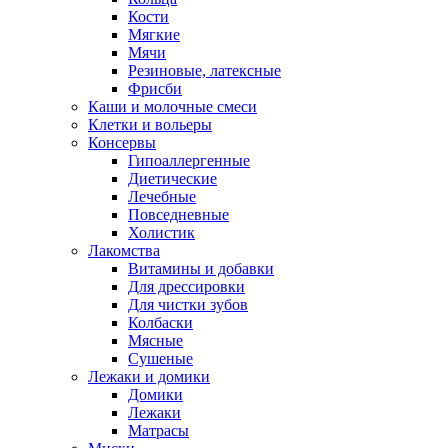
Кости
Мягкие
Мячи
Резиновые, латексные
Фрисби
Каши и молочные смеси
Клетки и вольеры
Консервы
Гипоаллергенные
Диетические
Лечебные
Повседневные
Холистик
Лакомства
Витамины и добавки
Для дрессировки
Для чистки зубов
Колбаски
Мясные
Сушеные
Лежаки и домики
Домики
Лежаки
Матрасы