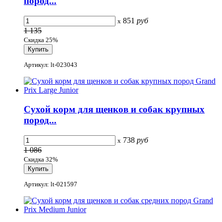
пород...
851
руб
x
1 135
Скидка 25%
Артикул: lt-023043
Сухой корм для щенков и собак крупных
пород...
738
руб
x
1 086
Скидка 32%
Артикул: lt-021597