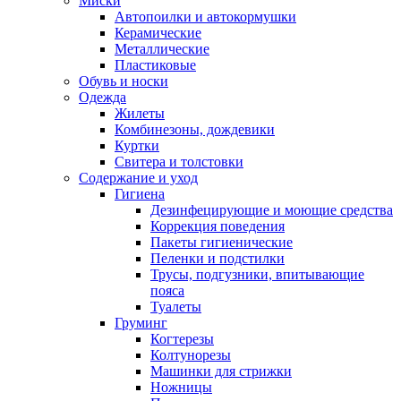
Миски
Автопоилки и автокормушки
Керамические
Металлические
Пластиковые
Обувь и носки
Одежда
Жилеты
Комбинезоны, дождевики
Куртки
Свитера и толстовки
Содержание и уход
Гигиена
Дезинфецирующие и моющие средства
Коррекция поведения
Пакеты гигиенические
Пеленки и подстилки
Трусы, подгузники, впитывающие
пояса
Туалеты
Груминг
Когтерезы
Колтунорезы
Машинки для стрижки
Ножницы