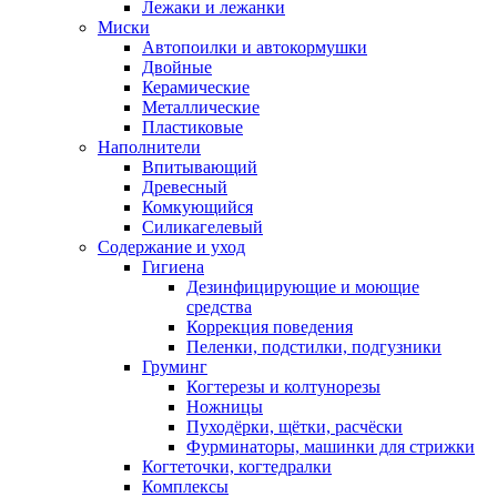
Лежаки и лежанки
Миски
Автопоилки и автокормушки
Двойные
Керамические
Металлические
Пластиковые
Наполнители
Впитывающий
Древесный
Комкующийся
Силикагелевый
Содержание и уход
Гигиена
Дезинфицирующие и моющие
средства
Коррекция поведения
Пеленки, подстилки, подгузники
Груминг
Когтерезы и колтунорезы
Ножницы
Пуходёрки, щётки, расчёски
Фурминаторы, машинки для стрижки
Когтеточки, когтедралки
Комплексы