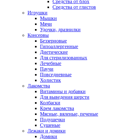
Средства от блох
Средства от глистов
Игрушки
Мышки
Мячи
Удочки, дразнилки
Консервы
Беззерновые
Гипоаллергенные
Диетические
Для стерилизованных
Лечебные
Паучи
Повседневные
Холистик
Лакомства
Витамины и добавки
Для выведения шерсти
Колбаски
Крем лакомства
Мясные, вяленые, печеные
Подушечки
Сушеные
Лежаки и домики
Домики