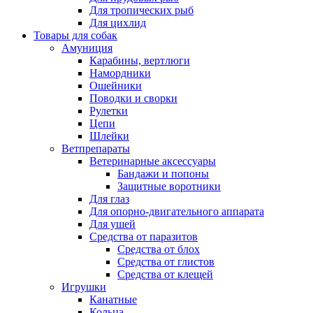
Для тропических рыб
Для цихлид
Товары для собак
Амуниция
Карабины, вертлюги
Намордники
Ошейники
Поводки и сворки
Рулетки
Цепи
Шлейки
Ветпрепараты
Ветеринарные аксессуары
Бандажи и попоны
Защитные воротники
Для глаз
Для опорно-двигательного аппарата
Для ушей
Средства от паразитов
Средства от блох
Средства от глистов
Средства от клещей
Игрушки
Канатные
Кольца