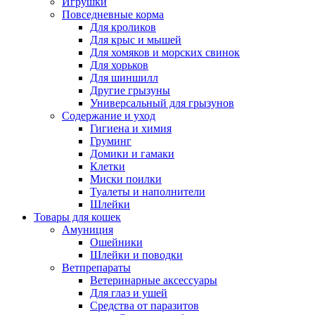
Игрушки
Повседневные корма
Для кроликов
Для крыс и мышей
Для хомяков и морских свинок
Для хорьков
Для шиншилл
Другие грызуны
Универсальный для грызунов
Содержание и уход
Гигиена и химия
Груминг
Домики и гамаки
Клетки
Миски поилки
Туалеты и наполнители
Шлейки
Товары для кошек
Амуниция
Ошейники
Шлейки и поводки
Ветпрепараты
Ветеринарные аксессуары
Для глаз и ушей
Средства от паразитов