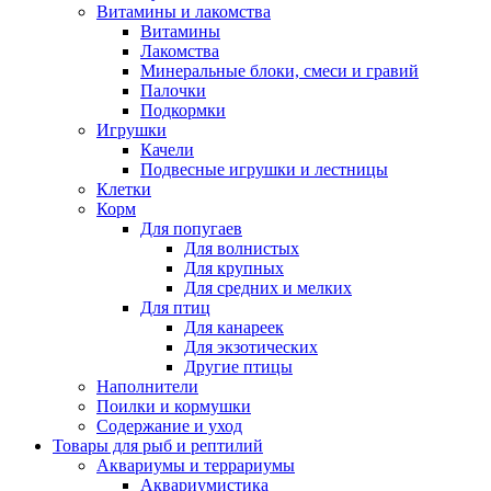
Витамины и лакомства
Витамины
Лакомства
Минеральные блоки, смеси и гравий
Палочки
Подкормки
Игрушки
Качели
Подвесные игрушки и лестницы
Клетки
Корм
Для попугаев
Для волнистых
Для крупных
Для средних и мелких
Для птиц
Для канареек
Для экзотических
Другие птицы
Наполнители
Поилки и кормушки
Содержание и уход
Товары для рыб и рептилий
Аквариумы и террариумы
Аквариумистика