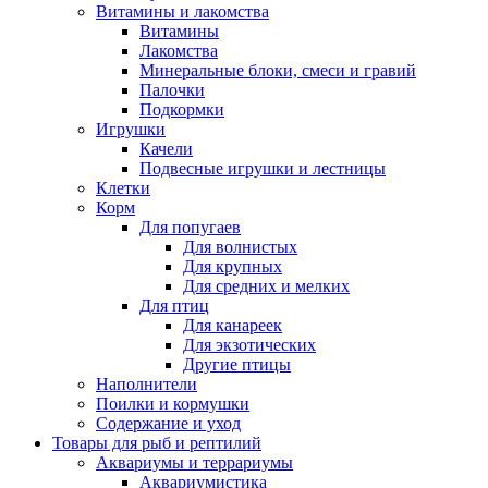
Витамины и лакомства
Витамины
Лакомства
Минеральные блоки, смеси и гравий
Палочки
Подкормки
Игрушки
Качели
Подвесные игрушки и лестницы
Клетки
Корм
Для попугаев
Для волнистых
Для крупных
Для средних и мелких
Для птиц
Для канареек
Для экзотических
Другие птицы
Наполнители
Поилки и кормушки
Содержание и уход
Товары для рыб и рептилий
Аквариумы и террариумы
Аквариумистика