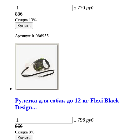
770
руб
x
886
Скидка 13%
Артикул: lt-086955
Рулетка для собак до 12 кг Flexi Black
Design...
796
руб
x
866
Скидка 8%