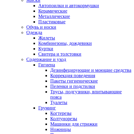
Миски
Автопоилки и автокормушки
Керамические
Металлические
Пластиковые
Обувь и носки
Одежда
Жилеты
Комбинезоны, дождевики
Куртки
Свитера и толстовки
Содержание и уход
Гигиена
Дезинфецирующие и моющие средства
Коррекция поведения
Пакеты гигиенические
Пеленки и подстилки
Трусы, подгузники, впитывающие
пояса
Туалеты
Груминг
Когтерезы
Колтунорезы
Машинки для стрижки
Ножницы