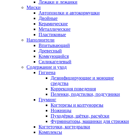
Лежаки и лежанки
Миски
Автопоилки и автокормушки
Двойные
Керамические
Металлические
Пластиковые
Наполнители
Впитывающий
Древесный
Комкующийся
Силикагелевый
Содержание и уход
Гигиена
Дезинфицирующие и моющие
средства
Коррекция поведения
Пеленки, подстилки, подгузники
Груминг
Когтерезы и колтунорезы
Ножницы
Пуходёрки, щётки, расчёски
Фурминаторы, машинки для стрижки
Когтеточки, когтедралки
Комплексы