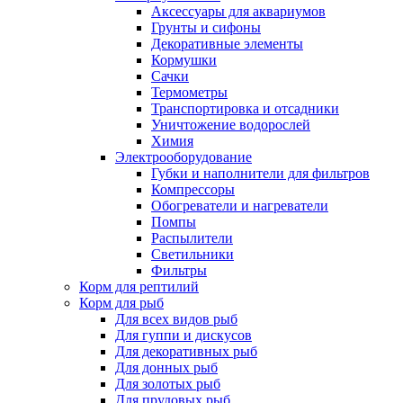
Аксессуары для аквариумов
Грунты и сифоны
Декоративные элементы
Кормушки
Сачки
Термометры
Транспортировка и отсадники
Уничтожение водорослей
Химия
Электрооборудование
Губки и наполнители для фильтров
Компрессоры
Обогреватели и нагреватели
Помпы
Распылители
Светильники
Фильтры
Корм для рептилий
Корм для рыб
Для всех видов рыб
Для гуппи и дискусов
Для декоративных рыб
Для донных рыб
Для золотых рыб
Для прудовых рыб