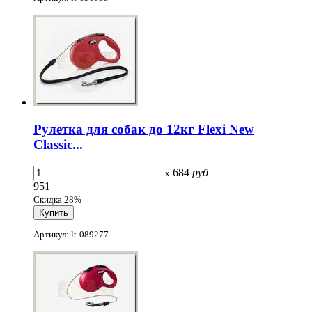
Рулетка для собак до 12кг Flexi New
Classic...
684
руб
x
951
Скидка 28%
Артикул: lt-089277