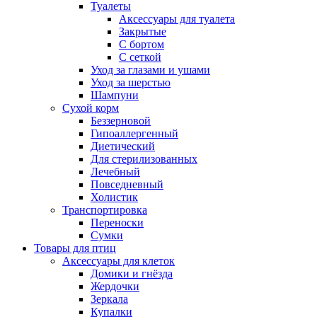
Туалеты
Аксессуары для туалета
Закрытые
С бортом
С сеткой
Уход за глазами и ушами
Уход за шерстью
Шампуни
Сухой корм
Беззерновой
Гипоаллергенный
Диетический
Для стерилизованных
Лечебный
Повседневный
Холистик
Транспортировка
Переноски
Сумки
Товары для птиц
Аксессуары для клеток
Домики и гнёзда
Жердочки
Зеркала
Купалки