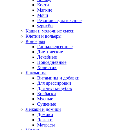
Кости
Мягкие
Мячи
Резиновые, латексные
Фрисби
Каши и молочные смеси
Клетки и вольеры
Консервы
Гипоаллергенные
Диетические
Лечебные
Повседневные
Холистик
Лакомства
Витамины и добавки
Для дрессировки
Для чистки зубов
Колбаски
Мясные
Сушеные
Лежаки и домики
Домики
Лежаки
Матрасы