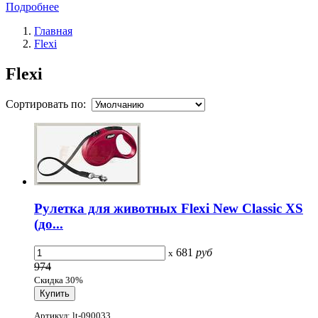
Подробнее
Главная
Flexi
Flexi
Сортировать по:
Рулетка для животных Flexi New Classic XS
(до...
681
руб
x
974
Скидка 30%
Артикул: lt-090033