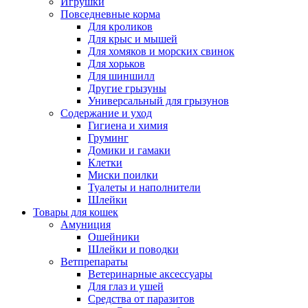
Игрушки
Повседневные корма
Для кроликов
Для крыс и мышей
Для хомяков и морских свинок
Для хорьков
Для шиншилл
Другие грызуны
Универсальный для грызунов
Содержание и уход
Гигиена и химия
Груминг
Домики и гамаки
Клетки
Миски поилки
Туалеты и наполнители
Шлейки
Товары для кошек
Амуниция
Ошейники
Шлейки и поводки
Ветпрепараты
Ветеринарные аксессуары
Для глаз и ушей
Средства от паразитов