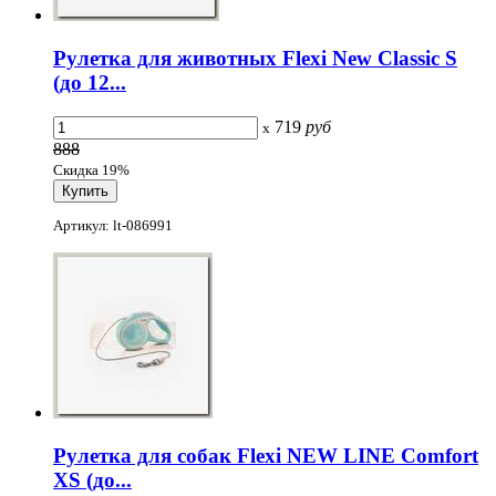
Рулетка для животных Flexi New Classic S
(до 12...
719
руб
x
888
Скидка 19%
Артикул: lt-086991
Рулетка для собак Flexi NEW LINE Comfort
XS (до...