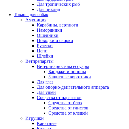
Для тропических рыб
Для цихлид
Товары для собак
Амуниция
Карабины, вертлюги
Намордники
Ошейники
Поводки и сворки
Рулетки
Цепи
Шлейки
Ветпрепараты
Ветеринарные аксессуары
Бандажи и попоны
Защитные воротники
Для глаз
Для опорно-двигательного аппарата
Для ушей
Средства от паразитов
Средства от блох
Средства от глистов
Средства от клещей
Игрушки
Канатные
Кольца