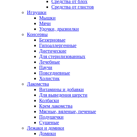
Средства от блох
Средства от глистов
Игрушки
Мышки
Мячи
Удочки, дразнилки
Консервы
Беззерновые
Гипоаллергенные
Диетические
Для стерилизованных
Лечебные
Паучи
Повседневные
Холистик
Лакомства
Витамины и добавки
Для выведения шерсти
Колбаски
Крем лакомства
Мясные, вяленые, печеные
Подушечки
Сушеные
Лежаки и домики
Домики