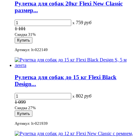
Рулетка для собак 20кг Flexi New Classic
размер...
759
руб
x
1 101
Скидка 31%
Артикул: lt-022149
Рулетка для собак до 15 кг Flexi Black
Design...
802
руб
x
1 099
Скидка 27%
Артикул: lt-021939