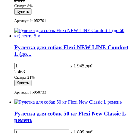
2 619
Скидка 8%
Артикул: lt-052701
Рулетка для собак Flexi NEW LINE Comfort
L (до...
1 945
руб
x
2 463
Скидка 21%
Артикул: lt-050733
Рулетка для собак 50 кг Flexi New Classic L
ремень
1 899
руб
x