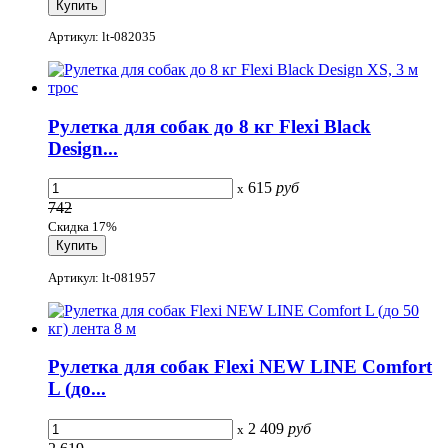
Артикул: lt-082035
Рулетка для собак до 8 кг Flexi Black
Design...
615
руб
x
742
Скидка 17%
Артикул: lt-081957
Рулетка для собак Flexi NEW LINE Comfort
L (до...
2 409
руб
x