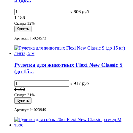
806
руб
x
1 186
Скидка 32%
Артикул: lt-024573
Рулетка для животных Flexi New Classic S
(до 15...
917
руб
x
1 162
Скидка 21%
Артикул: lt-023949