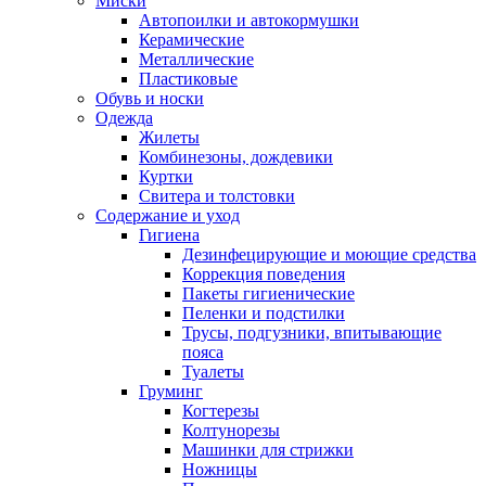
Миски
Автопоилки и автокормушки
Керамические
Металлические
Пластиковые
Обувь и носки
Одежда
Жилеты
Комбинезоны, дождевики
Куртки
Свитера и толстовки
Содержание и уход
Гигиена
Дезинфецирующие и моющие средства
Коррекция поведения
Пакеты гигиенические
Пеленки и подстилки
Трусы, подгузники, впитывающие
пояса
Туалеты
Груминг
Когтерезы
Колтунорезы
Машинки для стрижки
Ножницы