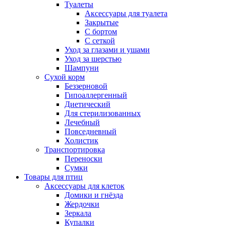
Туалеты
Аксессуары для туалета
Закрытые
С бортом
С сеткой
Уход за глазами и ушами
Уход за шерстью
Шампуни
Сухой корм
Беззерновой
Гипоаллергенный
Диетический
Для стерилизованных
Лечебный
Повседневный
Холистик
Транспортировка
Переноски
Сумки
Товары для птиц
Аксессуары для клеток
Домики и гнёзда
Жердочки
Зеркала
Купалки