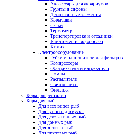
Аксессуары для аквариумов
Грунты и сифоны
Декоративные элементы
Кормушки
Сачки
Термометры
Транспортировка и отсадники
Уничтожение водорослей
Химия
Электрооборудование
Губки и наполнители для фильтров
Компрессоры
Обогреватели и нагреватели
Помпы
Распылители
Светильники
Фильтры
Корм для рептилий
Корм для рыб
Для всех видов рыб
Для гуппи и дискусов
Для декоративных рыб
Для донных рыб
Для золотых рыб
Для прудовых рыб