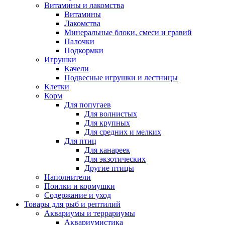
Витамины и лакомства
Витамины
Лакомства
Минеральные блоки, смеси и гравий
Палочки
Подкормки
Игрушки
Качели
Подвесные игрушки и лестницы
Клетки
Корм
Для попугаев
Для волнистых
Для крупных
Для средних и мелких
Для птиц
Для канареек
Для экзотических
Другие птицы
Наполнители
Поилки и кормушки
Содержание и уход
Товары для рыб и рептилий
Аквариумы и террариумы
Аквариумистика