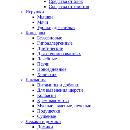
Средства от блох
Средства от глистов
Игрушки
Мышки
Мячи
Удочки, дразнилки
Консервы
Беззерновые
Гипоаллергенные
Диетические
Для стерилизованных
Лечебные
Паучи
Повседневные
Холистик
Лакомства
Витамины и добавки
Для выведения шерсти
Колбаски
Крем лакомства
Мясные, вяленые, печеные
Подушечки
Сушеные
Лежаки и домики
Домики