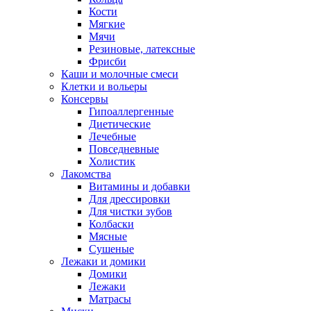
Кости
Мягкие
Мячи
Резиновые, латексные
Фрисби
Каши и молочные смеси
Клетки и вольеры
Консервы
Гипоаллергенные
Диетические
Лечебные
Повседневные
Холистик
Лакомства
Витамины и добавки
Для дрессировки
Для чистки зубов
Колбаски
Мясные
Сушеные
Лежаки и домики
Домики
Лежаки
Матрасы