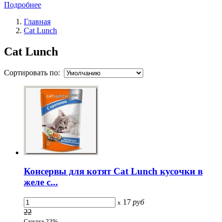
Подробнее
Главная
Cat Lunch
Cat Lunch
Сортировать по:
Консервы для котят Cat Lunch кусочки в
желе с...
17
руб
x
22
Скидка 23%