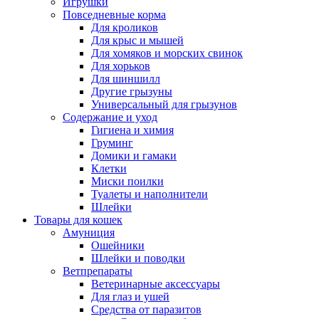
Игрушки
Повседневные корма
Для кроликов
Для крыс и мышей
Для хомяков и морских свинок
Для хорьков
Для шиншилл
Другие грызуны
Универсальный для грызунов
Содержание и уход
Гигиена и химия
Груминг
Домики и гамаки
Клетки
Миски поилки
Туалеты и наполнители
Шлейки
Товары для кошек
Амуниция
Ошейники
Шлейки и поводки
Ветпрепараты
Ветеринарные аксессуары
Для глаз и ушей
Средства от паразитов