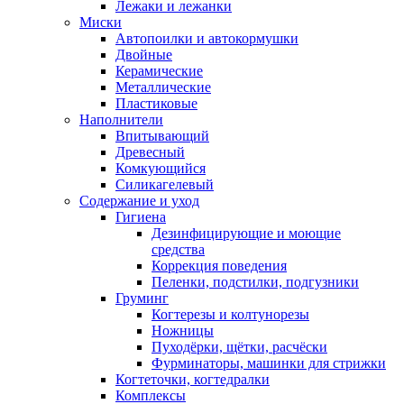
Лежаки и лежанки
Миски
Автопоилки и автокормушки
Двойные
Керамические
Металлические
Пластиковые
Наполнители
Впитывающий
Древесный
Комкующийся
Силикагелевый
Содержание и уход
Гигиена
Дезинфицирующие и моющие
средства
Коррекция поведения
Пеленки, подстилки, подгузники
Груминг
Когтерезы и колтунорезы
Ножницы
Пуходёрки, щётки, расчёски
Фурминаторы, машинки для стрижки
Когтеточки, когтедралки
Комплексы