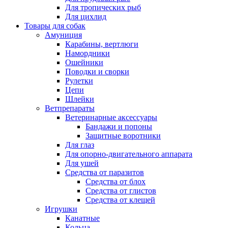
Для тропических рыб
Для цихлид
Товары для собак
Амуниция
Карабины, вертлюги
Намордники
Ошейники
Поводки и сворки
Рулетки
Цепи
Шлейки
Ветпрепараты
Ветеринарные аксессуары
Бандажи и попоны
Защитные воротники
Для глаз
Для опорно-двигательного аппарата
Для ушей
Средства от паразитов
Средства от блох
Средства от глистов
Средства от клещей
Игрушки
Канатные
Кольца