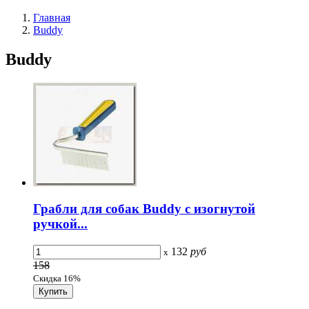
Главная
Buddy
Buddy
Грабли для собак Buddy с изогнутой
ручкой...
132
руб
x
158
Скидка 16%