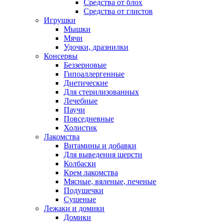
Средства от блох
Средства от глистов
Игрушки
Мышки
Мячи
Удочки, дразнилки
Консервы
Беззерновые
Гипоаллергенные
Диетические
Для стерилизованных
Лечебные
Паучи
Повседневные
Холистик
Лакомства
Витамины и добавки
Для выведения шерсти
Колбаски
Крем лакомства
Мясные, вяленые, печеные
Подушечки
Сушеные
Лежаки и домики
Домики