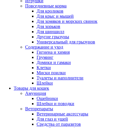
Игрушки
Повседневные корма
Для кроликов
Для крыс и мышей
Для хомяков и морских свинок
Для хорьков
Для шиншилл
Другие грызуны
Универсальный для грызунов
Содержание и уход
Гигиена и химия
Груминг
Домики и гамаки
Клетки
Миски поилки
Туалеты и наполнители
Шлейки
Товары для кошек
Амуниция
Ошейники
Шлейки и поводки
Ветпрепараты
Ветеринарные аксессуары
Для глаз и ушей
Средства от паразитов