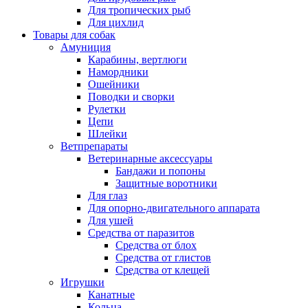
Для тропических рыб
Для цихлид
Товары для собак
Амуниция
Карабины, вертлюги
Намордники
Ошейники
Поводки и сворки
Рулетки
Цепи
Шлейки
Ветпрепараты
Ветеринарные аксессуары
Бандажи и попоны
Защитные воротники
Для глаз
Для опорно-двигательного аппарата
Для ушей
Средства от паразитов
Средства от блох
Средства от глистов
Средства от клещей
Игрушки
Канатные
Кольца