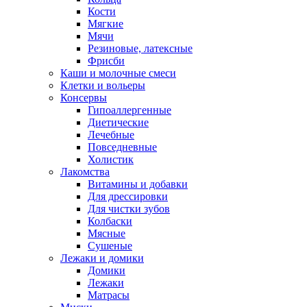
Кости
Мягкие
Мячи
Резиновые, латексные
Фрисби
Каши и молочные смеси
Клетки и вольеры
Консервы
Гипоаллергенные
Диетические
Лечебные
Повседневные
Холистик
Лакомства
Витамины и добавки
Для дрессировки
Для чистки зубов
Колбаски
Мясные
Сушеные
Лежаки и домики
Домики
Лежаки
Матрасы