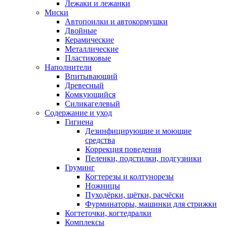
Лежаки и лежанки
Миски
Автопоилки и автокормушки
Двойные
Керамические
Металлические
Пластиковые
Наполнители
Впитывающий
Древесный
Комкующийся
Силикагелевый
Содержание и уход
Гигиена
Дезинфицирующие и моющие
средства
Коррекция поведения
Пеленки, подстилки, подгузники
Груминг
Когтерезы и колтунорезы
Ножницы
Пуходёрки, щётки, расчёски
Фурминаторы, машинки для стрижки
Когтеточки, когтедралки
Комплексы