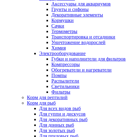
Аксессуары для аквариумов
Грунты и сифоны
Декоративные элементы
Кормушки
Сачки
Термометры
Транспортировка и отсадники
Уничтожение водорослей
Химия
Электрооборудование
Губки и наполнители для фильтров
Компрессоры
Обогреватели и нагреватели
Помпы
Распылители
Светильники
Фильтры
Корм для рептилий
Корм для рыб
Для всех видов рыб
Для гуппи и дискусов
Для декоративных рыб
Для донных рыб
Для золотых рыб
Для прудовых рыб