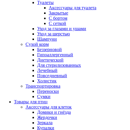
Туалеты
Аксессуары для туалета
Закрытые
С бортом
С сеткой
Уход за глазами и ушами
Уход за шерстью
Шампуни
Сухой корм
Беззерновой
Гипоаллергенный
Диетический
Для стерилизованных
Лечебный
Повседневный
Холистик
Транспортировка
Переноски
Сумки
Товары для птиц
Аксессуары для клеток
Домики и гнёзда
Жердочки
Зеркала
Купалки