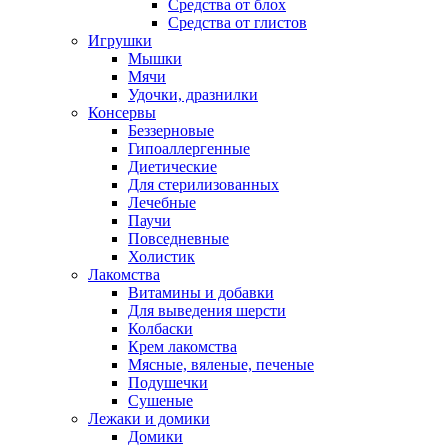
Средства от блох
Средства от глистов
Игрушки
Мышки
Мячи
Удочки, дразнилки
Консервы
Беззерновые
Гипоаллергенные
Диетические
Для стерилизованных
Лечебные
Паучи
Повседневные
Холистик
Лакомства
Витамины и добавки
Для выведения шерсти
Колбаски
Крем лакомства
Мясные, вяленые, печеные
Подушечки
Сушеные
Лежаки и домики
Домики