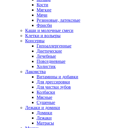
Кости
Мягкие
Мячи
Резиновые, латексные
Фрисби
Каши и молочные смеси
Клетки и вольеры
Консервы
Гипоаллергенные
Диетические
Лечебные
Повседневные
Холистик
Лакомства
Витамины и добавки
Для дрессировки
Для чистки зубов
Колбаски
Мясные
Сушеные
Лежаки и домики
Домики
Лежаки
Матрасы