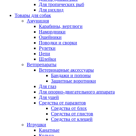
Для тропических рыб
Для цихлид
Товары для собак
Амуниция
Карабины, вертлюги
Намордники
Ошейники
Поводки и сворки
Рулетки
Цепи
Шлейки
Ветпрепараты
Ветеринарные аксессуары
Бандажи и попоны
Защитные воротники
Для глаз
Для опорно-двигательного аппарата
Для ушей
Средства от паразитов
Средства от блох
Средства от глистов
Средства от клещей
Игрушки
Канатные
Кольца