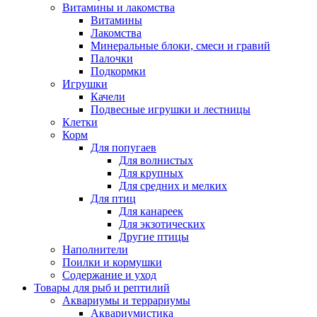
Витамины и лакомства
Витамины
Лакомства
Минеральные блоки, смеси и гравий
Палочки
Подкормки
Игрушки
Качели
Подвесные игрушки и лестницы
Клетки
Корм
Для попугаев
Для волнистых
Для крупных
Для средних и мелких
Для птиц
Для канареек
Для экзотических
Другие птицы
Наполнители
Поилки и кормушки
Содержание и уход
Товары для рыб и рептилий
Аквариумы и террариумы
Аквариумистика