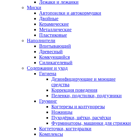
Лежаки и лежанки
Миски
Автопоилки и автокормушки
Двойные
Керамические
Металлические
Пластиковые
Наполнители
Впитывающий
Древесный
Комкующийся
Силикагелевый
Содержание и уход
Гигиена
Дезинфицирующие и моющие
средства
Коррекция поведения
Пеленки, подстилки, подгузники
Груминг
Когтерезы и колтунорезы
Ножницы
Пуходёрки, щётки, расчёски
Фурминаторы, машинки для стрижки
Когтеточки, когтедралки
Комплексы