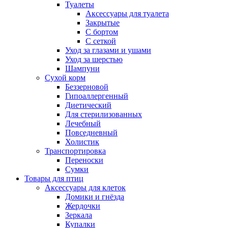
Туалеты
Аксессуары для туалета
Закрытые
С бортом
С сеткой
Уход за глазами и ушами
Уход за шерстью
Шампуни
Сухой корм
Беззерновой
Гипоаллергенный
Диетический
Для стерилизованных
Лечебный
Повседневный
Холистик
Транспортировка
Переноски
Сумки
Товары для птиц
Аксессуары для клеток
Домики и гнёзда
Жердочки
Зеркала
Купалки