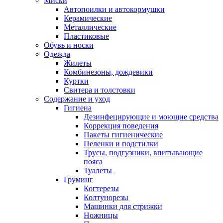
Миски
Автопоилки и автокормушки
Керамические
Металлические
Пластиковые
Обувь и носки
Одежда
Жилеты
Комбинезоны, дождевики
Куртки
Свитера и толстовки
Содержание и уход
Гигиена
Дезинфецирующие и моющие средства
Коррекция поведения
Пакеты гигиенические
Пеленки и подстилки
Трусы, подгузники, впитывающие
пояса
Туалеты
Груминг
Когтерезы
Колтунорезы
Машинки для стрижки
Ножницы