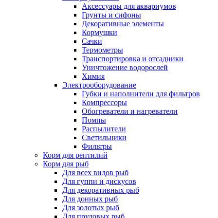
Аксессуары для аквариумов
Грунты и сифоны
Декоративные элементы
Кормушки
Сачки
Термометры
Транспортировка и отсадники
Уничтожение водорослей
Химия
Электрооборудование
Губки и наполнители для фильтров
Компрессоры
Обогреватели и нагреватели
Помпы
Распылители
Светильники
Фильтры
Корм для рептилий
Корм для рыб
Для всех видов рыб
Для гуппи и дискусов
Для декоративных рыб
Для донных рыб
Для золотых рыб
Для прудовых рыб