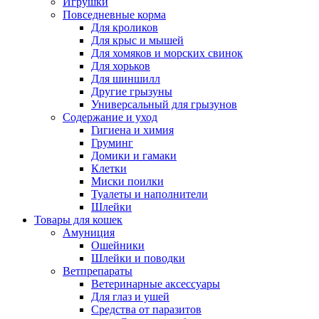
Игрушки
Повседневные корма
Для кроликов
Для крыс и мышей
Для хомяков и морских свинок
Для хорьков
Для шиншилл
Другие грызуны
Универсальный для грызунов
Содержание и уход
Гигиена и химия
Груминг
Домики и гамаки
Клетки
Миски поилки
Туалеты и наполнители
Шлейки
Товары для кошек
Амуниция
Ошейники
Шлейки и поводки
Ветпрепараты
Ветеринарные аксессуары
Для глаз и ушей
Средства от паразитов