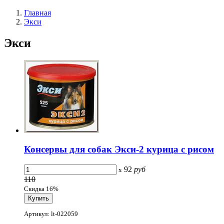
Главная
Экси
Экси
Консервы для собак Экси-2 курица с рисом
92
руб
x
110
Скидка 16%
Артикул: lt-022059