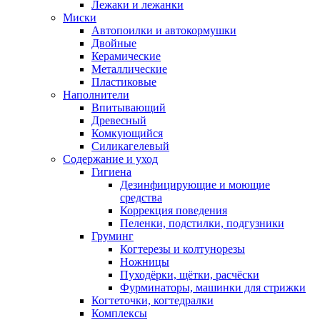
Лежаки и лежанки
Миски
Автопоилки и автокормушки
Двойные
Керамические
Металлические
Пластиковые
Наполнители
Впитывающий
Древесный
Комкующийся
Силикагелевый
Содержание и уход
Гигиена
Дезинфицирующие и моющие
средства
Коррекция поведения
Пеленки, подстилки, подгузники
Груминг
Когтерезы и колтунорезы
Ножницы
Пуходёрки, щётки, расчёски
Фурминаторы, машинки для стрижки
Когтеточки, когтедралки
Комплексы