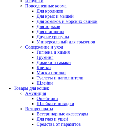
Игрушки
Повседневные корма
Для кроликов
Для крыс и мышей
Для хомяков и морских свинок
Для хорьков
Для шиншилл
Другие грызуны
Универсальный для грызунов
Содержание и уход
Гигиена и химия
Груминг
Домики и гамаки
Клетки
Миски поилки
Туалеты и наполнители
Шлейки
Товары для кошек
Амуниция
Ошейники
Шлейки и поводки
Ветпрепараты
Ветеринарные аксессуары
Для глаз и ушей
Средства от паразитов