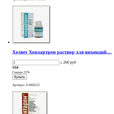
Хелвет Хондартрон раствор для инъекций,...
260
руб
x
334
Скидка 22%
Артикул: lt-060225