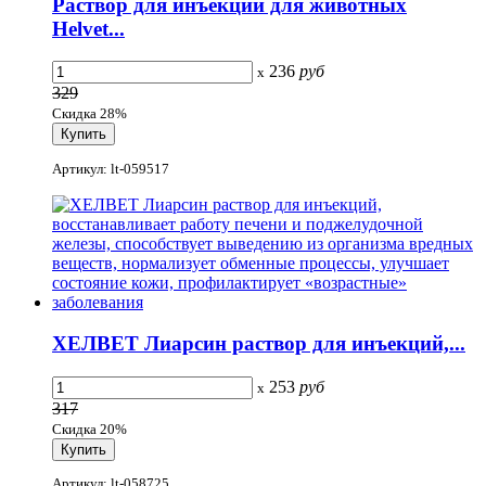
Раствор для инъекций для животных
Helvet...
236
руб
x
329
Скидка 28%
Артикул: lt-059517
ХЕЛВЕТ Лиарсин раствор для инъекций,...
253
руб
x
317
Скидка 20%
Артикул: lt-058725