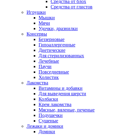
Средства от блох
Средства от глистов
Игрушки
Мышки
Мячи
Удочки, дразнилки
Консервы
Беззерновые
Гипоаллергенные
Диетические
Для стерилизованных
Лечебные
Паучи
Повседневные
Холистик
Лакомства
Витамины и добавки
Для выведения шерсти
Колбаски
Крем лакомства
Мясные, вяленые, печеные
Подушечки
Сушеные
Лежаки и домики
Домики