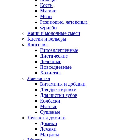
Кости
Мягкие
Мячи
Резиновые, латексные
Фрисби
Каши и молочные смеси
Клетки и вольеры
Консервы
Гипоаллергенные
Диетические
Лечебные
Повседневные
Холистик
Лакомства
Витамины и добавки
Для дрессировки
Для чистки зубов
Колбаски
Мясные
Сушеные
Лежаки и домики
Домики
Лежаки
Матрасы