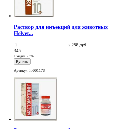
Раствор для инъекций для животных
Helvet...
258
руб
x
345
Скидка 25%
Артикул: lt-061173