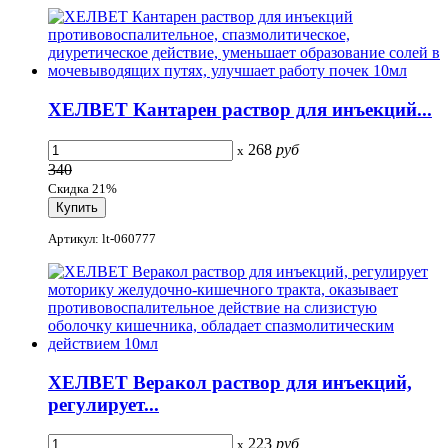
ХЕЛВЕТ Кантарен раствор для инъекций...
268
руб
x
340
Скидка 21%
Артикул: lt-060777
ХЕЛВЕТ Веракол раствор для инъекций,
регулирует...
223
руб
x