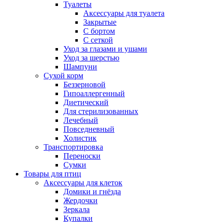
Туалеты
Аксессуары для туалета
Закрытые
С бортом
С сеткой
Уход за глазами и ушами
Уход за шерстью
Шампуни
Сухой корм
Беззерновой
Гипоаллергенный
Диетический
Для стерилизованных
Лечебный
Повседневный
Холистик
Транспортировка
Переноски
Сумки
Товары для птиц
Аксессуары для клеток
Домики и гнёзда
Жердочки
Зеркала
Купалки