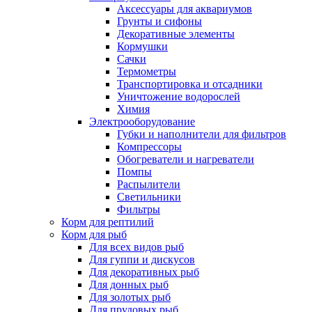
Аксессуары для аквариумов
Грунты и сифоны
Декоративные элементы
Кормушки
Сачки
Термометры
Транспортировка и отсадники
Уничтожение водорослей
Химия
Электрооборудование
Губки и наполнители для фильтров
Компрессоры
Обогреватели и нагреватели
Помпы
Распылители
Светильники
Фильтры
Корм для рептилий
Корм для рыб
Для всех видов рыб
Для гуппи и дискусов
Для декоративных рыб
Для донных рыб
Для золотых рыб
Для прудовых рыб