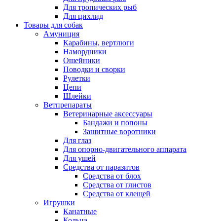
Для тропических рыб
Для цихлид
Товары для собак
Амуниция
Карабины, вертлюги
Намордники
Ошейники
Поводки и сворки
Рулетки
Цепи
Шлейки
Ветпрепараты
Ветеринарные аксессуары
Бандажи и попоны
Защитные воротники
Для глаз
Для опорно-двигательного аппарата
Для ушей
Средства от паразитов
Средства от блох
Средства от глистов
Средства от клещей
Игрушки
Канатные
Кольца