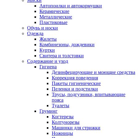
Миски
Автопоилки и автокормушки
Керамические
Металлические
Пластиковые
Обувь и носки
Одежда
Жилеты
Комбинезоны, дождевики
Куртки
Свитера и толстовки
Содержание и уход
Гигиена
Дезинфецирующие и моющие средства
Коррекция поведения
Пакеты гигиенические
Пеленки и подстилки
Трусы, подгузники, впитывающие
пояса
Туалеты
Груминг
Когтерезы
Колтунорезы
Машинки для стрижки
Ножницы