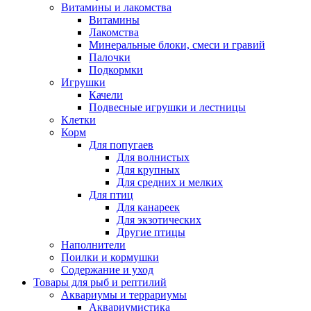
Витамины и лакомства
Витамины
Лакомства
Минеральные блоки, смеси и гравий
Палочки
Подкормки
Игрушки
Качели
Подвесные игрушки и лестницы
Клетки
Корм
Для попугаев
Для волнистых
Для крупных
Для средних и мелких
Для птиц
Для канареек
Для экзотических
Другие птицы
Наполнители
Поилки и кормушки
Содержание и уход
Товары для рыб и рептилий
Аквариумы и террариумы
Аквариумистика