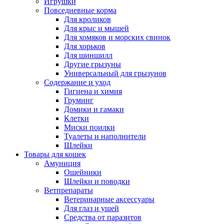
Игрушки
Повседневные корма
Для кроликов
Для крыс и мышей
Для хомяков и морских свинок
Для хорьков
Для шиншилл
Другие грызуны
Универсальный для грызунов
Содержание и уход
Гигиена и химия
Груминг
Домики и гамаки
Клетки
Миски поилки
Туалеты и наполнители
Шлейки
Товары для кошек
Амуниция
Ошейники
Шлейки и поводки
Ветпрепараты
Ветеринарные аксессуары
Для глаз и ушей
Средства от паразитов