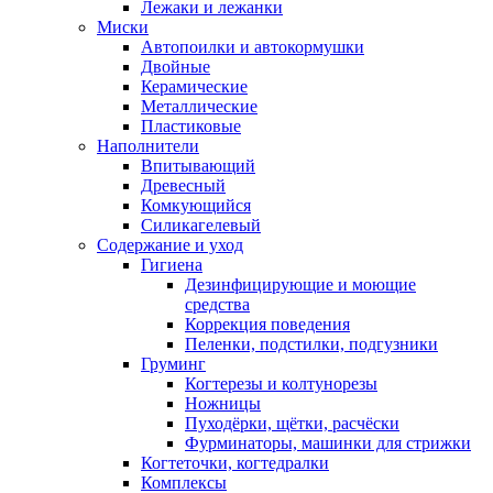
Лежаки и лежанки
Миски
Автопоилки и автокормушки
Двойные
Керамические
Металлические
Пластиковые
Наполнители
Впитывающий
Древесный
Комкующийся
Силикагелевый
Содержание и уход
Гигиена
Дезинфицирующие и моющие
средства
Коррекция поведения
Пеленки, подстилки, подгузники
Груминг
Когтерезы и колтунорезы
Ножницы
Пуходёрки, щётки, расчёски
Фурминаторы, машинки для стрижки
Когтеточки, когтедралки
Комплексы