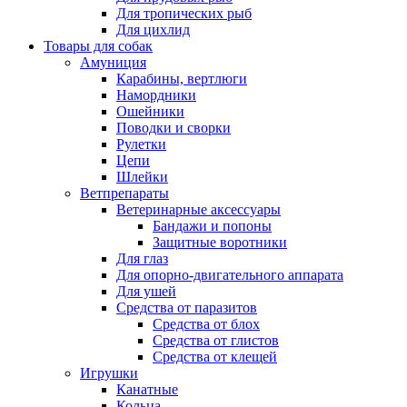
Для тропических рыб
Для цихлид
Товары для собак
Амуниция
Карабины, вертлюги
Намордники
Ошейники
Поводки и сворки
Рулетки
Цепи
Шлейки
Ветпрепараты
Ветеринарные аксессуары
Бандажи и попоны
Защитные воротники
Для глаз
Для опорно-двигательного аппарата
Для ушей
Средства от паразитов
Средства от блох
Средства от глистов
Средства от клещей
Игрушки
Канатные
Кольца