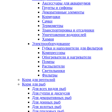
Аксессуары для аквариумов
Грунты и сифоны
Декоративные элементы
Кормушки
Сачки
Термометры
Транспортировка и отсадники
Уничтожение водорослей
Химия
Электрооборудование
Губки и наполнители для фильтров
Компрессоры
Обогреватели и нагреватели
Помпы
Распылители
Светильники
Фильтры
Корм для рептилий
Корм для рыб
Для всех видов рыб
Для гуппи и дискусов
Для декоративных рыб
Для донных рыб
Для золотых рыб
Для прудовых рыб