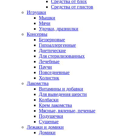
Средства от блох
Средства от глистов
Игрушки
Мышки
Мячи
Удочки, дразнилки
Консервы
Беззерновые
Гипоаллергенные
Диетические
Для стерилизованных
Лечебные
Паучи
Повседневные
Холистик
Лакомства
Витамины и добавки
Для выведения шерсти
Колбаски
Крем лакомства
Мясные, вяленые, печеные
Подушечки
Сушеные
Лежаки и домики
Домики