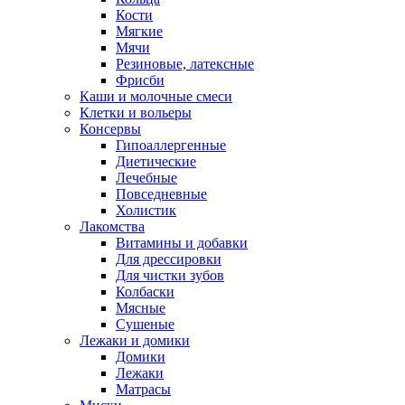
Кости
Мягкие
Мячи
Резиновые, латексные
Фрисби
Каши и молочные смеси
Клетки и вольеры
Консервы
Гипоаллергенные
Диетические
Лечебные
Повседневные
Холистик
Лакомства
Витамины и добавки
Для дрессировки
Для чистки зубов
Колбаски
Мясные
Сушеные
Лежаки и домики
Домики
Лежаки
Матрасы