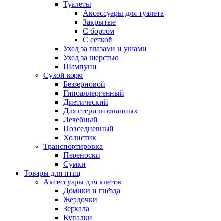
Туалеты
Аксессуары для туалета
Закрытые
С бортом
С сеткой
Уход за глазами и ушами
Уход за шерстью
Шампуни
Сухой корм
Беззерновой
Гипоаллергенный
Диетический
Для стерилизованных
Лечебный
Повседневный
Холистик
Транспортировка
Переноски
Сумки
Товары для птиц
Аксессуары для клеток
Домики и гнёзда
Жердочки
Зеркала
Купалки