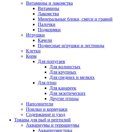
Витамины и лакомства
Витамины
Лакомства
Минеральные блоки, смеси и гравий
Палочки
Подкормки
Игрушки
Качели
Подвесные игрушки и лестницы
Клетки
Корм
Для попугаев
Для волнистых
Для крупных
Для средних и мелких
Для птиц
Для канареек
Для экзотических
Другие птицы
Наполнители
Поилки и кормушки
Содержание и уход
Товары для рыб и рептилий
Аквариумы и террариумы
Аквариумистика