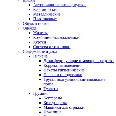
Миски
Автопоилки и автокормушки
Керамические
Металлические
Пластиковые
Обувь и носки
Одежда
Жилеты
Комбинезоны, дождевики
Куртки
Свитера и толстовки
Содержание и уход
Гигиена
Дезинфецирующие и моющие средства
Коррекция поведения
Пакеты гигиенические
Пеленки и подстилки
Трусы, подгузники, впитывающие
пояса
Туалеты
Груминг
Когтерезы
Колтунорезы
Машинки для стрижки
Ножницы