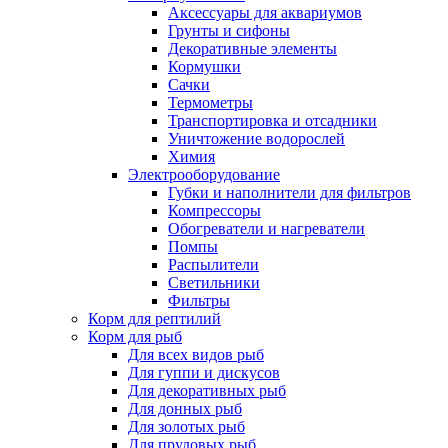
Аксессуары для аквариумов
Грунты и сифоны
Декоративные элементы
Кормушки
Сачки
Термометры
Транспортировка и отсадники
Уничтожение водорослей
Химия
Электрооборудование
Губки и наполнители для фильтров
Компрессоры
Обогреватели и нагреватели
Помпы
Распылители
Светильники
Фильтры
Корм для рептилий
Корм для рыб
Для всех видов рыб
Для гуппи и дискусов
Для декоративных рыб
Для донных рыб
Для золотых рыб
Для прудовых рыб