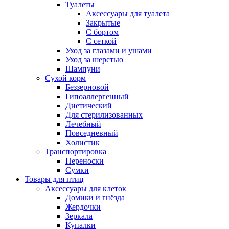
Туалеты
Аксессуары для туалета
Закрытые
С бортом
С сеткой
Уход за глазами и ушами
Уход за шерстью
Шампуни
Сухой корм
Беззерновой
Гипоаллергенный
Диетический
Для стерилизованных
Лечебный
Повседневный
Холистик
Транспортировка
Переноски
Сумки
Товары для птиц
Аксессуары для клеток
Домики и гнёзда
Жердочки
Зеркала
Купалки