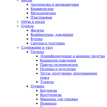
Миски
Автопоилки и автокормушки
Керамические
Металлические
Пластиковые
Обувь и носки
Одежда
Жилеты
Комбинезоны, дождевики
Куртки
Свитера и толстовки
Содержание и уход
Гигиена
Дезинфецирующие и моющие средства
Коррекция поведения
Пакеты гигиенические
Пеленки и подстилки
Трусы, подгузники, впитывающие
пояса
Туалеты
Груминг
Когтерезы
Колтунорезы
Машинки для стрижки
Ножницы