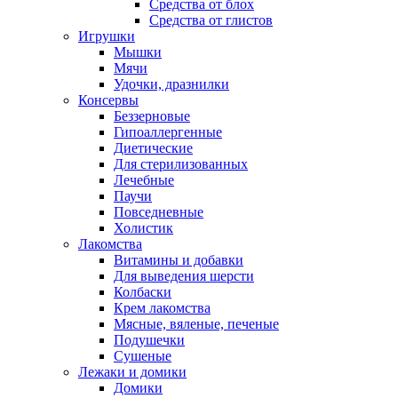
Средства от блох
Средства от глистов
Игрушки
Мышки
Мячи
Удочки, дразнилки
Консервы
Беззерновые
Гипоаллергенные
Диетические
Для стерилизованных
Лечебные
Паучи
Повседневные
Холистик
Лакомства
Витамины и добавки
Для выведения шерсти
Колбаски
Крем лакомства
Мясные, вяленые, печеные
Подушечки
Сушеные
Лежаки и домики
Домики