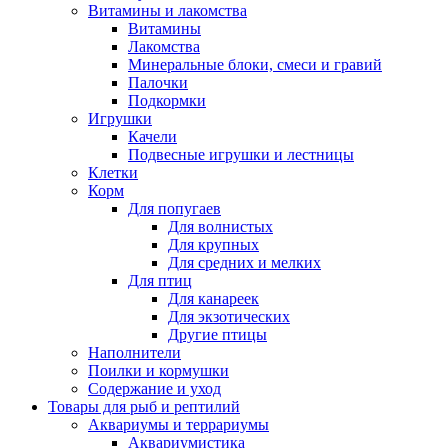
Витамины и лакомства
Витамины
Лакомства
Минеральные блоки, смеси и гравий
Палочки
Подкормки
Игрушки
Качели
Подвесные игрушки и лестницы
Клетки
Корм
Для попугаев
Для волнистых
Для крупных
Для средних и мелких
Для птиц
Для канареек
Для экзотических
Другие птицы
Наполнители
Поилки и кормушки
Содержание и уход
Товары для рыб и рептилий
Аквариумы и террариумы
Аквариумистика