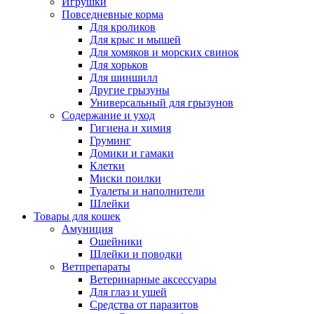
Игрушки
Повседневные корма
Для кроликов
Для крыс и мышей
Для хомяков и морских свинок
Для хорьков
Для шиншилл
Другие грызуны
Универсальный для грызунов
Содержание и уход
Гигиена и химия
Груминг
Домики и гамаки
Клетки
Миски поилки
Туалеты и наполнители
Шлейки
Товары для кошек
Амуниция
Ошейники
Шлейки и поводки
Ветпрепараты
Ветеринарные аксессуары
Для глаз и ушей
Средства от паразитов