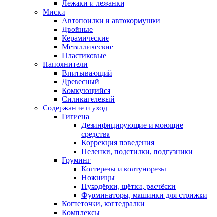
Лежаки и лежанки
Миски
Автопоилки и автокормушки
Двойные
Керамические
Металлические
Пластиковые
Наполнители
Впитывающий
Древесный
Комкующийся
Силикагелевый
Содержание и уход
Гигиена
Дезинфицирующие и моющие
средства
Коррекция поведения
Пеленки, подстилки, подгузники
Груминг
Когтерезы и колтунорезы
Ножницы
Пуходёрки, щётки, расчёски
Фурминаторы, машинки для стрижки
Когтеточки, когтедралки
Комплексы