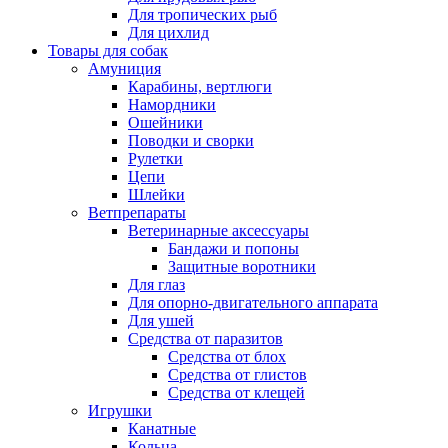
Для тропических рыб
Для цихлид
Товары для собак
Амуниция
Карабины, вертлюги
Намордники
Ошейники
Поводки и сворки
Рулетки
Цепи
Шлейки
Ветпрепараты
Ветеринарные аксессуары
Бандажи и попоны
Защитные воротники
Для глаз
Для опорно-двигательного аппарата
Для ушей
Средства от паразитов
Средства от блох
Средства от глистов
Средства от клещей
Игрушки
Канатные
Кольца