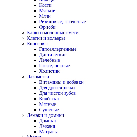
Кости
Мягкие
Мячи
Резиновые, латексные
Фрисби
Каши и молочные смеси
Клетки и вольеры
Консервы
Гипоаллергенные
Диетические
Лечебные
Повседневные
Холистик
Лакомства
Витамины и добавки
Для дрессировки
Для чистки зубов
Колбаски
Мясные
Сушеные
Лежаки и домики
Домики
Лежаки
Матрасы