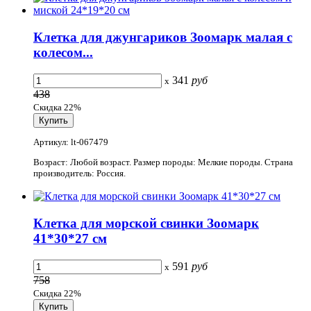
Клетка для джунгариков Зоомарк малая с
колесом...
341
руб
x
438
Скидка 22%
Артикул: lt-067479
Возраст: Любой возраст. Размер породы: Мелкие породы. Страна
производитель: Россия.
Клетка для морской свинки Зоомарк
41*30*27 см
591
руб
x
758
Скидка 22%