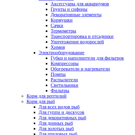
Аксессуары для аквариумов
Грунты и сифоны
Декоративные элементы
Кормушки
Сачки
Термометры
Транспортировка и отсадники
Уничтожение водорослей
Химия
Электрооборудование
Губки и наполнители для фильтров
Компрессоры
Обогреватели и нагреватели
Помпы
Распылители
Светильники
Фильтры
Корм для рептилий
Корм для рыб
Для всех видов рыб
Для гуппи и дискусов
Для декоративных рыб
Для донных рыб
Для золотых рыб
Для прудовых рыб