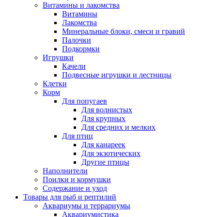
Витамины и лакомства
Витамины
Лакомства
Минеральные блоки, смеси и гравий
Палочки
Подкормки
Игрушки
Качели
Подвесные игрушки и лестницы
Клетки
Корм
Для попугаев
Для волнистых
Для крупных
Для средних и мелких
Для птиц
Для канареек
Для экзотических
Другие птицы
Наполнители
Поилки и кормушки
Содержание и уход
Товары для рыб и рептилий
Аквариумы и террариумы
Аквариумистика