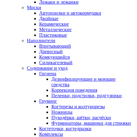
Лежаки и лежанки
Миски
Автопоилки и автокормушки
Двойные
Керамические
Металлические
Пластиковые
Наполнители
Впитывающий
Древесный
Комкующийся
Силикагелевый
Содержание и уход
Гигиена
Дезинфицирующие и моющие
средства
Коррекция поведения
Пеленки, подстилки, подгузники
Груминг
Когтерезы и колтунорезы
Ножницы
Пуходёрки, щётки, расчёски
Фурминаторы, машинки для стрижки
Когтеточки, когтедралки
Комплексы