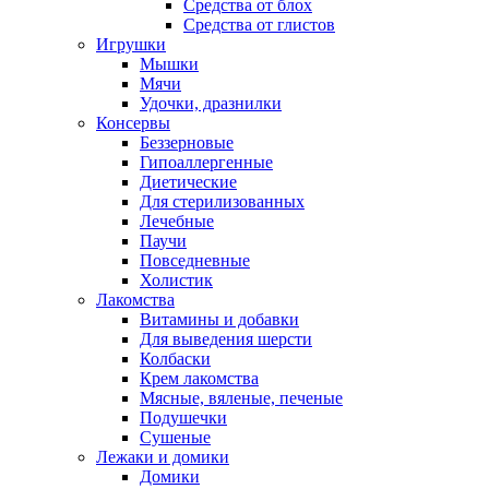
Средства от блох
Средства от глистов
Игрушки
Мышки
Мячи
Удочки, дразнилки
Консервы
Беззерновые
Гипоаллергенные
Диетические
Для стерилизованных
Лечебные
Паучи
Повседневные
Холистик
Лакомства
Витамины и добавки
Для выведения шерсти
Колбаски
Крем лакомства
Мясные, вяленые, печеные
Подушечки
Сушеные
Лежаки и домики
Домики