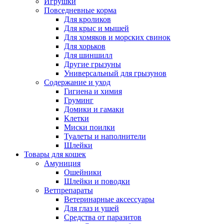
Игрушки
Повседневные корма
Для кроликов
Для крыс и мышей
Для хомяков и морских свинок
Для хорьков
Для шиншилл
Другие грызуны
Универсальный для грызунов
Содержание и уход
Гигиена и химия
Груминг
Домики и гамаки
Клетки
Миски поилки
Туалеты и наполнители
Шлейки
Товары для кошек
Амуниция
Ошейники
Шлейки и поводки
Ветпрепараты
Ветеринарные аксессуары
Для глаз и ушей
Средства от паразитов