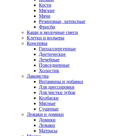
Кости
Мягкие
Мячи
Резиновые, латексные
Фрисби
Каши и молочные смеси
Клетки и вольеры
Консервы
Гипоаллергенные
Диетические
Лечебные
Повседневные
Холистик
Лакомства
Витамины и добавки
Для дрессировки
Для чистки зубов
Колбаски
Мясные
Сушеные
Лежаки и домики
Домики
Лежаки
Матрасы