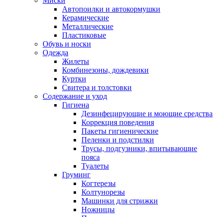
Миски
Автопоилки и автокормушки
Керамические
Металлические
Пластиковые
Обувь и носки
Одежда
Жилеты
Комбинезоны, дождевики
Куртки
Свитера и толстовки
Содержание и уход
Гигиена
Дезинфецирующие и моющие средства
Коррекция поведения
Пакеты гигиенические
Пеленки и подстилки
Трусы, подгузники, впитывающие
пояса
Туалеты
Груминг
Когтерезы
Колтунорезы
Машинки для стрижки
Ножницы