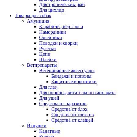
Для тропических рыб
Для цихлид
Товары для собак
Амуниция
Карабины, вертлюги
Намордники
Ошейники
Поводки и сворки
Рулетки
Цепи
Шлейки
Ветпрепараты
Ветеринарные аксессуары
Бандажи и попоны
Защитные воротники
Для глаз
Для опорно-двигательного аппарата
Для ушей
Средства от паразитов
Средства от блох
Средства от глистов
Средства от клещей
Игрушки
Канатные
Кольца