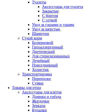
Туалеты
Аксессуары для туалета
Закрытые
С бортом
С сеткой
Уход за глазами и ушами
Уход за шерстью
Шампуни
Сухой корм
Беззерновой
Гипоаллергенный
Диетический
Для стерилизованных
Лечебный
Повседневный
Холистик
Транспортировка
Переноски
Сумки
Товары для птиц
Аксессуары для клеток
Домики и гнёзда
Жердочки
Зеркала
Купалки