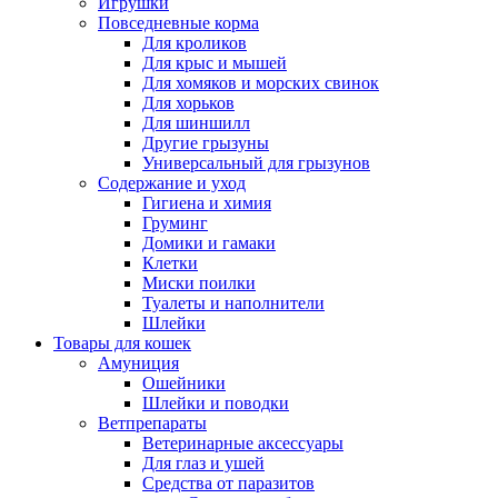
Игрушки
Повседневные корма
Для кроликов
Для крыс и мышей
Для хомяков и морских свинок
Для хорьков
Для шиншилл
Другие грызуны
Универсальный для грызунов
Содержание и уход
Гигиена и химия
Груминг
Домики и гамаки
Клетки
Миски поилки
Туалеты и наполнители
Шлейки
Товары для кошек
Амуниция
Ошейники
Шлейки и поводки
Ветпрепараты
Ветеринарные аксессуары
Для глаз и ушей
Средства от паразитов