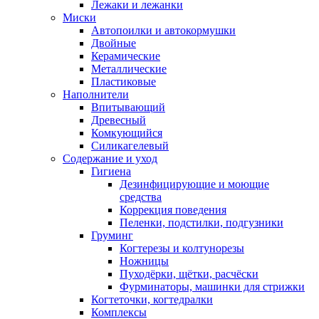
Лежаки и лежанки
Миски
Автопоилки и автокормушки
Двойные
Керамические
Металлические
Пластиковые
Наполнители
Впитывающий
Древесный
Комкующийся
Силикагелевый
Содержание и уход
Гигиена
Дезинфицирующие и моющие
средства
Коррекция поведения
Пеленки, подстилки, подгузники
Груминг
Когтерезы и колтунорезы
Ножницы
Пуходёрки, щётки, расчёски
Фурминаторы, машинки для стрижки
Когтеточки, когтедралки
Комплексы