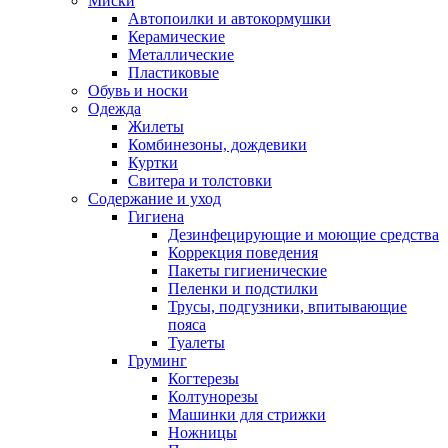
Миски
Автопоилки и автокормушки
Керамические
Металлические
Пластиковые
Обувь и носки
Одежда
Жилеты
Комбинезоны, дождевики
Куртки
Свитера и толстовки
Содержание и уход
Гигиена
Дезинфецирующие и моющие средства
Коррекция поведения
Пакеты гигиенические
Пеленки и подстилки
Трусы, подгузники, впитывающие
пояса
Туалеты
Груминг
Когтерезы
Колтунорезы
Машинки для стрижки
Ножницы