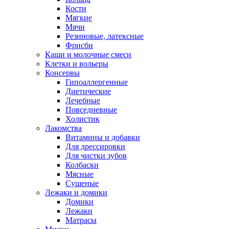
Кости
Мягкие
Мячи
Резиновые, латексные
Фрисби
Каши и молочные смеси
Клетки и вольеры
Консервы
Гипоаллергенные
Диетические
Лечебные
Повседневные
Холистик
Лакомства
Витамины и добавки
Для дрессировки
Для чистки зубов
Колбаски
Мясные
Сушеные
Лежаки и домики
Домики
Лежаки
Матрасы