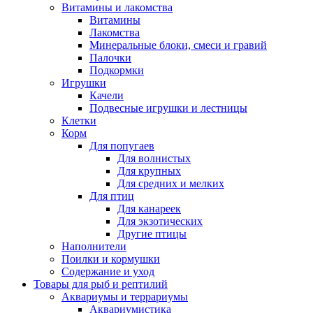
Витамины и лакомства
Витамины
Лакомства
Минеральные блоки, смеси и гравий
Палочки
Подкормки
Игрушки
Качели
Подвесные игрушки и лестницы
Клетки
Корм
Для попугаев
Для волнистых
Для крупных
Для средних и мелких
Для птиц
Для канареек
Для экзотических
Другие птицы
Наполнители
Поилки и кормушки
Содержание и уход
Товары для рыб и рептилий
Аквариумы и террариумы
Аквариумистика