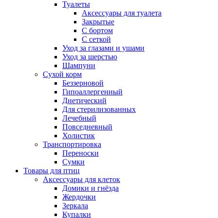
Туалеты
Аксессуары для туалета
Закрытые
С бортом
С сеткой
Уход за глазами и ушами
Уход за шерстью
Шампуни
Сухой корм
Беззерновой
Гипоаллергенный
Диетический
Для стерилизованных
Лечебный
Повседневный
Холистик
Транспортировка
Переноски
Сумки
Товары для птиц
Аксессуары для клеток
Домики и гнёзда
Жердочки
Зеркала
Купалки