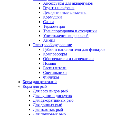
Аксессуары для аквариумов
Грунты и сифоны
Декоративные элементы
Кормушки
Сачки
Термометры
Транспортировка и отсадники
Уничтожение водорослей
Химия
Электрооборудование
Губки и наполнители для фильтров
Компрессоры
Обогреватели и нагреватели
Помпы
Распылители
Светильники
Фильтры
Корм для рептилий
Корм для рыб
Для всех видов рыб
Для гуппи и дискусов
Для декоративных рыб
Для донных рыб
Для золотых рыб
Для прудовых рыб