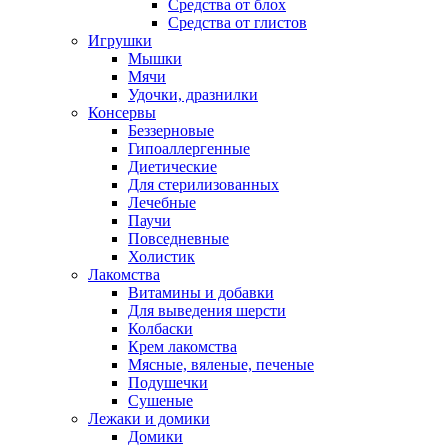
Средства от блох
Средства от глистов
Игрушки
Мышки
Мячи
Удочки, дразнилки
Консервы
Беззерновые
Гипоаллергенные
Диетические
Для стерилизованных
Лечебные
Паучи
Повседневные
Холистик
Лакомства
Витамины и добавки
Для выведения шерсти
Колбаски
Крем лакомства
Мясные, вяленые, печеные
Подушечки
Сушеные
Лежаки и домики
Домики