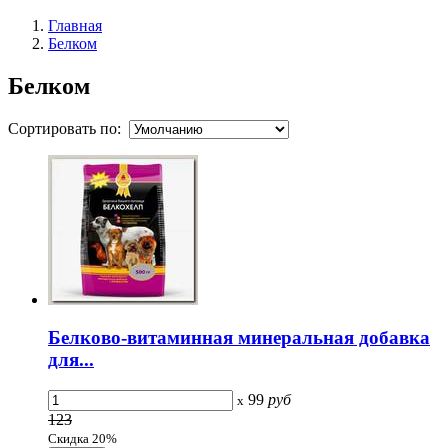
Главная
Белком
Белком
Сортировать по:
Белково-витаминная минеральная добавка
для...
99
руб
x
123
Скидка 20%