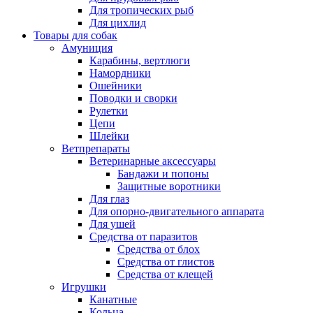
Для тропических рыб
Для цихлид
Товары для собак
Амуниция
Карабины, вертлюги
Намордники
Ошейники
Поводки и сворки
Рулетки
Цепи
Шлейки
Ветпрепараты
Ветеринарные аксессуары
Бандажи и попоны
Защитные воротники
Для глаз
Для опорно-двигательного аппарата
Для ушей
Средства от паразитов
Средства от блох
Средства от глистов
Средства от клещей
Игрушки
Канатные
Кольца