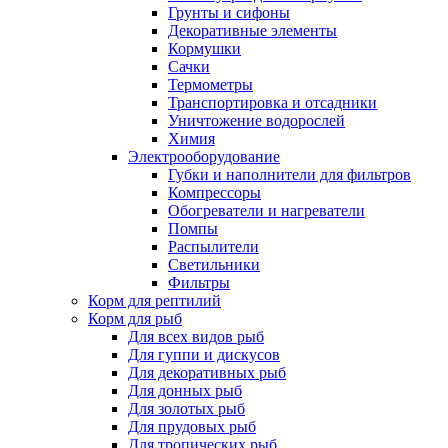
Грунты и сифоны
Декоративные элементы
Кормушки
Сачки
Термометры
Транспортировка и отсадники
Уничтожение водорослей
Химия
Электрооборудование
Губки и наполнители для фильтров
Компрессоры
Обогреватели и нагреватели
Помпы
Распылители
Светильники
Фильтры
Корм для рептилий
Корм для рыб
Для всех видов рыб
Для гуппи и дискусов
Для декоративных рыб
Для донных рыб
Для золотых рыб
Для прудовых рыб
Для тропических рыб