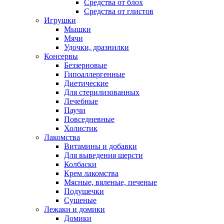
Средства от блох
Средства от глистов
Игрушки
Мышки
Мячи
Удочки, дразнилки
Консервы
Беззерновые
Гипоаллергенные
Диетические
Для стерилизованных
Лечебные
Паучи
Повседневные
Холистик
Лакомства
Витамины и добавки
Для выведения шерсти
Колбаски
Крем лакомства
Мясные, вяленые, печеные
Подушечки
Сушеные
Лежаки и домики
Домики