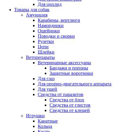
Для цихлид
Товары для собак
Амуниция
Карабины, вертлюги
Намордники
Ошейники
Поводки и сворки
Рулетки
Цепи
Шлейки
Ветпрепараты
Ветеринарные аксессуары
Бандажи и попоны
Защитные воротники
Для глаз
Для опорно-двигательного аппарата
Для ушей
Средства от паразитов
Средства от блох
Средства от глистов
Средства от клещей
Игрушки
Канатные
Кольца
Кости