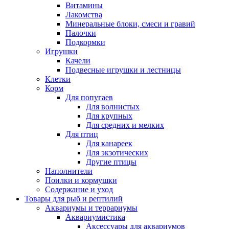
Витамины
Лакомства
Минеральные блоки, смеси и гравий
Палочки
Подкормки
Игрушки
Качели
Подвесные игрушки и лестницы
Клетки
Корм
Для попугаев
Для волнистых
Для крупных
Для средних и мелких
Для птиц
Для канареек
Для экзотических
Другие птицы
Наполнители
Поилки и кормушки
Содержание и уход
Товары для рыб и рептилий
Аквариумы и террариумы
Аквариумистика
Аксессуары для аквариумов