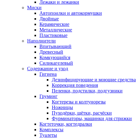
Лежаки и лежанки
Миски
Автопоилки и автокормушки
Двойные
Керамические
Металлические
Пластиковые
Наполнители
Впитывающий
Древесный
Комкующийся
Силикагелевый
Содержание и уход
Гигиена
Дезинфицирующие и моющие средства
Коррекция поведения
Пеленки, подстилки, подгузники
Груминг
Когтерезы и колтунорезы
Ножницы
Пуходёрки, щётки, расчёски
Фурминаторы, машинки для стрижки
Когтеточки, когтедралки
Комплексы
Туалеты