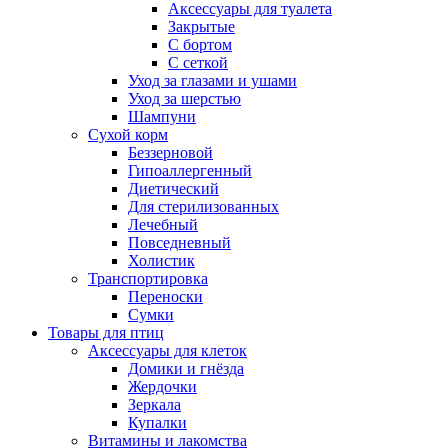
Аксессуары для туалета
Закрытые
С бортом
С сеткой
Уход за глазами и ушами
Уход за шерстью
Шампуни
Сухой корм
Беззерновой
Гипоаллергенный
Диетический
Для стерилизованных
Лечебный
Повседневный
Холистик
Транспортировка
Переноски
Сумки
Товары для птиц
Аксессуары для клеток
Домики и гнёзда
Жердочки
Зеркала
Купалки
Витамины и лакомства