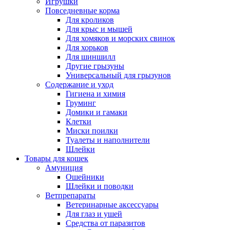
Игрушки
Повседневные корма
Для кроликов
Для крыс и мышей
Для хомяков и морских свинок
Для хорьков
Для шиншилл
Другие грызуны
Универсальный для грызунов
Содержание и уход
Гигиена и химия
Груминг
Домики и гамаки
Клетки
Миски поилки
Туалеты и наполнители
Шлейки
Товары для кошек
Амуниция
Ошейники
Шлейки и поводки
Ветпрепараты
Ветеринарные аксессуары
Для глаз и ушей
Средства от паразитов