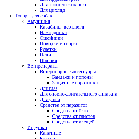
Для тропических рыб
Для цихлид
Товары для собак
Амуниция
Карабины, вертлюги
Намордники
Ошейники
Поводки и сворки
Рулетки
Цепи
Шлейки
Ветпрепараты
Ветеринарные аксессуары
Бандажи и попоны
Защитные воротники
Для глаз
Для опорно-двигательного аппарата
Для ушей
Средства от паразитов
Средства от блох
Средства от глистов
Средства от клещей
Игрушки
Канатные
Кольца