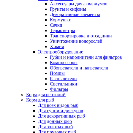
Аксессуары для аквариумов
Грунты и сифоны
Декоративные элементы
Кормушки
Сачки
Термометры
Транспортировка и отсадники
Уничтожение водорослей
Химия
Электрооборудование
Губки и наполнители для фильтров
Компрессоры
Обогреватели и нагреватели
Помпы
Распылители
Светильники
Фильтры
Корм для рептилий
Корм для рыб
Для всех видов рыб
Для гуппи и дискусов
Для декоративных рыб
Для донных рыб
Для золотых рыб
Для прудовых рыб