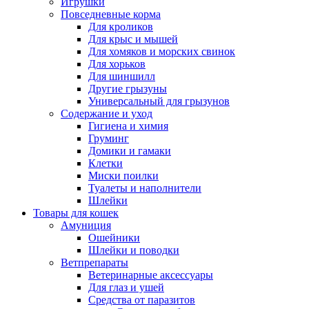
Игрушки
Повседневные корма
Для кроликов
Для крыс и мышей
Для хомяков и морских свинок
Для хорьков
Для шиншилл
Другие грызуны
Универсальный для грызунов
Содержание и уход
Гигиена и химия
Груминг
Домики и гамаки
Клетки
Миски поилки
Туалеты и наполнители
Шлейки
Товары для кошек
Амуниция
Ошейники
Шлейки и поводки
Ветпрепараты
Ветеринарные аксессуары
Для глаз и ушей
Средства от паразитов