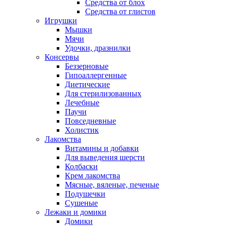
Средства от блох
Средства от глистов
Игрушки
Мышки
Мячи
Удочки, дразнилки
Консервы
Беззерновые
Гипоаллергенные
Диетические
Для стерилизованных
Лечебные
Паучи
Повседневные
Холистик
Лакомства
Витамины и добавки
Для выведения шерсти
Колбаски
Крем лакомства
Мясные, вяленые, печеные
Подушечки
Сушеные
Лежаки и домики
Домики