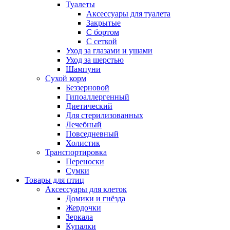
Туалеты
Аксессуары для туалета
Закрытые
С бортом
С сеткой
Уход за глазами и ушами
Уход за шерстью
Шампуни
Сухой корм
Беззерновой
Гипоаллергенный
Диетический
Для стерилизованных
Лечебный
Повседневный
Холистик
Транспортировка
Переноски
Сумки
Товары для птиц
Аксессуары для клеток
Домики и гнёзда
Жердочки
Зеркала
Купалки