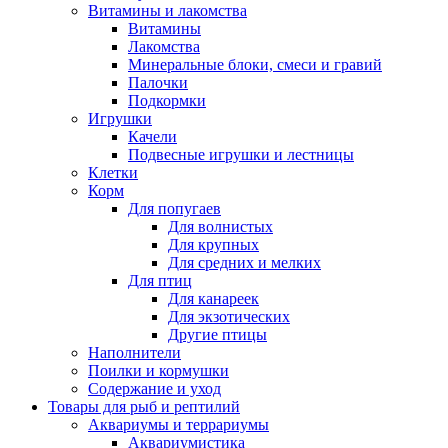
Витамины и лакомства
Витамины
Лакомства
Минеральные блоки, смеси и гравий
Палочки
Подкормки
Игрушки
Качели
Подвесные игрушки и лестницы
Клетки
Корм
Для попугаев
Для волнистых
Для крупных
Для средних и мелких
Для птиц
Для канареек
Для экзотических
Другие птицы
Наполнители
Поилки и кормушки
Содержание и уход
Товары для рыб и рептилий
Аквариумы и террариумы
Аквариумистика