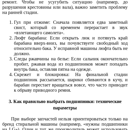
ремонт. Чтобы не усугубить ситуацию (например, до
разрушения крестовины или вала), важно заметить проблему
на ранней стадии.
Гул при отжиме: Сначала появляется едва заметный
свист, который со временем перерастает в звук
«взлетающего самолета».
Люфт барабана: Если открыть люк и потянуть край
барабана вверх-вниз, вы почувствуете свободный ход
относительно бака. У исправной машины люфта быть не
должно.
Следы ржавчины на белье: Если сальник окончательно
пробит, ржавая вода из подшипников может попадать
внутрь бака, оставляя пятна на одежде.
Скрежет и блокировка: На финальной стадии
подшипник рассыпается, шарики сбиваются в кучу, и
барабан перестает вращаться вовсе, что часто приводит
к обрыву приводного ремня.
3. Как правильно выбрать подшипники: технические
параметры
При выборе запчастей нельзя ориентироваться только на
бренд стиральной машины (например, «нужны подшипники
на LG»). Один и тот же производитель может использовать