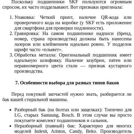
Поскольку подшипники SKF пользуются огромным
спросом, их часто подделывают. Вот признаки оригинала:
Упаковка: Четкий принт, наличие QR-кода или
проверочного кода на коробке (у SKF есть приложение
для смартфона для проверки подлинности).
Гравировка: На самом подшипнике надписи (бренд,
номер, страна производства) должны быть нанесены
лазером или клеймением идеально ровно. У подделок
шрифт часто «плывет».
Обработка металла: Оригинальный подшипник имеет
идеальную шлифовку. Наличие зазубрин, пятен или
неравномерного цвета стали — признак кустарного
производства.
7. Особенности выбора для разных типов баков
Перед покупкой запчастей нужно знать, разбирается ли
бак вашей стиральной машины.
Разборный бак (на болтах или защелках): Типично для
LG, старых Samsung, Bosch. В этом случае вы просто
покупаете комплект подшипников и сальник.
Неразборный (паяный) бак: Характерно для многих
моделей Indesit, Ariston, Candy, Beko. Производитель