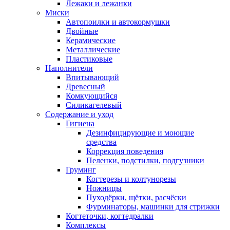
Лежаки и лежанки
Миски
Автопоилки и автокормушки
Двойные
Керамические
Металлические
Пластиковые
Наполнители
Впитывающий
Древесный
Комкующийся
Силикагелевый
Содержание и уход
Гигиена
Дезинфицирующие и моющие
средства
Коррекция поведения
Пеленки, подстилки, подгузники
Груминг
Когтерезы и колтунорезы
Ножницы
Пуходёрки, щётки, расчёски
Фурминаторы, машинки для стрижки
Когтеточки, когтедралки
Комплексы