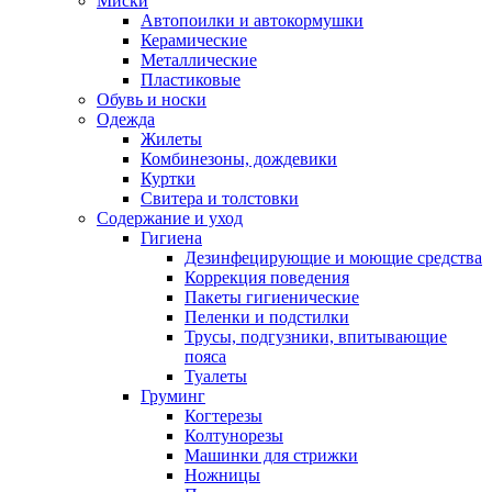
Миски
Автопоилки и автокормушки
Керамические
Металлические
Пластиковые
Обувь и носки
Одежда
Жилеты
Комбинезоны, дождевики
Куртки
Свитера и толстовки
Содержание и уход
Гигиена
Дезинфецирующие и моющие средства
Коррекция поведения
Пакеты гигиенические
Пеленки и подстилки
Трусы, подгузники, впитывающие
пояса
Туалеты
Груминг
Когтерезы
Колтунорезы
Машинки для стрижки
Ножницы