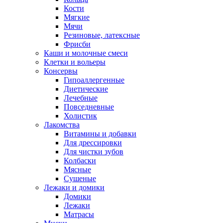
Кости
Мягкие
Мячи
Резиновые, латексные
Фрисби
Каши и молочные смеси
Клетки и вольеры
Консервы
Гипоаллергенные
Диетические
Лечебные
Повседневные
Холистик
Лакомства
Витамины и добавки
Для дрессировки
Для чистки зубов
Колбаски
Мясные
Сушеные
Лежаки и домики
Домики
Лежаки
Матрасы