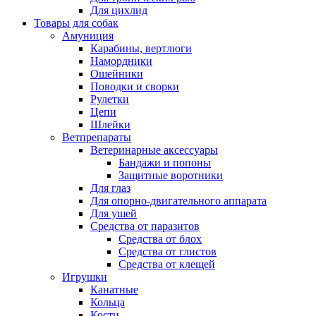
Для цихлид
Товары для собак
Амуниция
Карабины, вертлюги
Намордники
Ошейники
Поводки и сворки
Рулетки
Цепи
Шлейки
Ветпрепараты
Ветеринарные аксессуары
Бандажи и попоны
Защитные воротники
Для глаз
Для опорно-двигательного аппарата
Для ушей
Средства от паразитов
Средства от блох
Средства от глистов
Средства от клещей
Игрушки
Канатные
Кольца
Кости