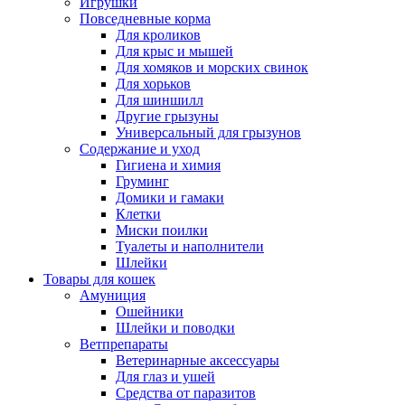
Игрушки
Повседневные корма
Для кроликов
Для крыс и мышей
Для хомяков и морских свинок
Для хорьков
Для шиншилл
Другие грызуны
Универсальный для грызунов
Содержание и уход
Гигиена и химия
Груминг
Домики и гамаки
Клетки
Миски поилки
Туалеты и наполнители
Шлейки
Товары для кошек
Амуниция
Ошейники
Шлейки и поводки
Ветпрепараты
Ветеринарные аксессуары
Для глаз и ушей
Средства от паразитов