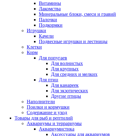
Витамины
Лакомства
Минеральные блоки, смеси и гравий
Палочки
Подкормки
Игрушки
Качели
Подвесные игрушки и лестницы
Клетки
Корм
Для попугаев
Для волнистых
Для крупных
Для средних и мелких
Для птиц
Для канареек
Для экзотических
Другие птицы
Наполнители
Поилки и кормушки
Содержание и уход
Товары для рыб и рептилий
Аквариумы и террариумы
Аквариумистика
Аксессуары для аквариумов