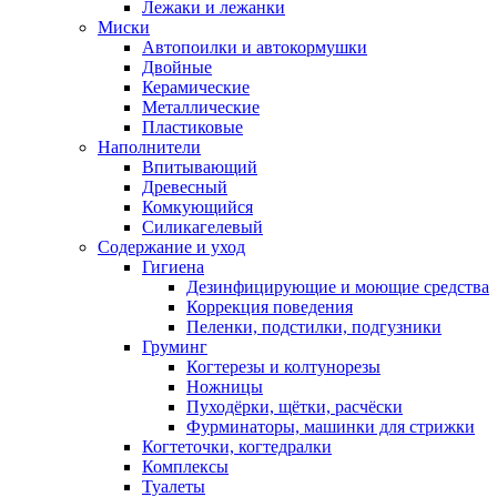
Лежаки и лежанки
Миски
Автопоилки и автокормушки
Двойные
Керамические
Металлические
Пластиковые
Наполнители
Впитывающий
Древесный
Комкующийся
Силикагелевый
Содержание и уход
Гигиена
Дезинфицирующие и моющие средства
Коррекция поведения
Пеленки, подстилки, подгузники
Груминг
Когтерезы и колтунорезы
Ножницы
Пуходёрки, щётки, расчёски
Фурминаторы, машинки для стрижки
Когтеточки, когтедралки
Комплексы
Туалеты