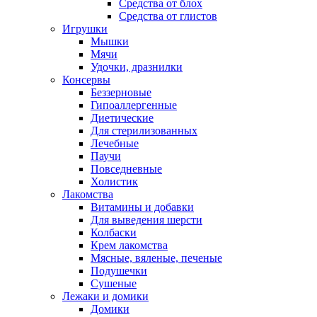
Средства от блох
Средства от глистов
Игрушки
Мышки
Мячи
Удочки, дразнилки
Консервы
Беззерновые
Гипоаллергенные
Диетические
Для стерилизованных
Лечебные
Паучи
Повседневные
Холистик
Лакомства
Витамины и добавки
Для выведения шерсти
Колбаски
Крем лакомства
Мясные, вяленые, печеные
Подушечки
Сушеные
Лежаки и домики
Домики