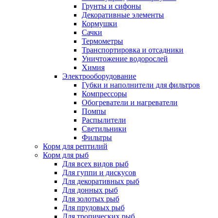
Грунты и сифоны
Декоративные элементы
Кормушки
Сачки
Термометры
Транспортировка и отсадники
Уничтожение водорослей
Химия
Электрооборудование
Губки и наполнители для фильтров
Компрессоры
Обогреватели и нагреватели
Помпы
Распылители
Светильники
Фильтры
Корм для рептилий
Корм для рыб
Для всех видов рыб
Для гуппи и дискусов
Для декоративных рыб
Для донных рыб
Для золотых рыб
Для прудовых рыб
Для тропических рыб