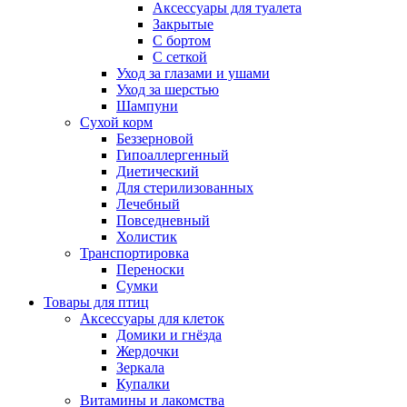
Аксессуары для туалета
Закрытые
С бортом
С сеткой
Уход за глазами и ушами
Уход за шерстью
Шампуни
Сухой корм
Беззерновой
Гипоаллергенный
Диетический
Для стерилизованных
Лечебный
Повседневный
Холистик
Транспортировка
Переноски
Сумки
Товары для птиц
Аксессуары для клеток
Домики и гнёзда
Жердочки
Зеркала
Купалки
Витамины и лакомства